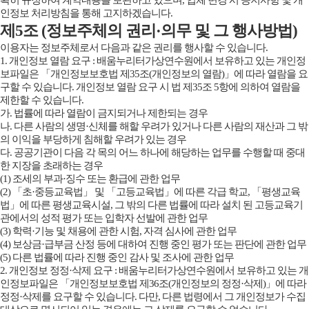
확히 규정하여 계약내용을 보관하고 있으며, 업체 변경 시 공지사항 및 개
인정보 처리방침을 통해 고지하겠습니다.
제5조 (정보주체의 권리·의무 및 그 행사방법)
이용자는 정보주체로서 다음과 같은 권리를 행사할 수 있습니다.
1. 개인정보 열람 요구 : 배움누리터가상연수원에서 보유하고 있는 개인정
보파일은 「개인정보보호법 제35조(개인정보의 열람)」에 따라 열람을 요
구할 수 있습니다. 개인정보 열람 요구 시 법 제35조 5항에 의하여 열람을
제한할 수 있습니다.
가. 법률에 따라 열람이 금지되거나 제한되는 경우
나. 다른 사람의 생명·신체를 해할 우려가 있거나 다른 사람의 재산과 그 밖
의 이익을 부당하게 침해할 우려가 있는 경우
다. 공공기관이 다음 각 목의 어느 하나에 해당하는 업무를 수행할 때 중대
한 지장을 초래하는 경우
(1) 조세의 부과·징수 또는 환급에 관한 업무
(2) 「초·중등교육법」 및 「고등교육법」에 따른 각급 학교, 「평생교육
법」에 따른 평생교육시설, 그 밖의 다른 법률에 따라 설치 된 고등교육기
관에서의 성적 평가 또는 입학자 선발에 관한 업무
(3) 학력·기능 및 채용에 관한 시험, 자격 심사에 관한 업무
(4) 보상금·급부금 산정 등에 대하여 진행 중인 평가 또는 판단에 관한 업무
(5) 다른 법률에 따라 진행 중인 감사 및 조사에 관한 업무
2. 개인정보 정정·삭제 요구 : 배움누리터가상연수원에서 보유하고 있는 개
인정보파일은 「개인정보보호법 제36조(개인정보의 정정·삭제)」에 따라
정정·삭제를 요구할 수 있습니다. 다만, 다른 법령에서 그 개인정보가 수집