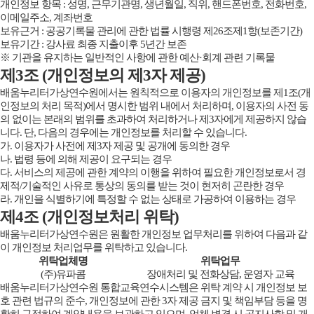
개인정보 항목 : 성명, 근무기관명, 생년월일, 직위, 핸드폰번호, 전화번호,
이메일주소, 계좌번호
보유근거 : 공공기록물 관리에 관한 법률 시행령 제26조제1항(보존기간)
보유기간 : 강사료 최종 지출이후 5년간 보존
※ 기관을 유지하는 일반적인 사항에 관한 예산·회계 관련 기록물
제3조 (개인정보의 제3자 제공)
배움누리터가상연수원에서는 원칙적으로 이용자의 개인정보를 제1조(개
인정보의 처리 목적)에서 명시한 범위 내에서 처리하며, 이용자의 사전 동
의 없이는 본래의 범위를 초과하여 처리하거나 제3자에게 제공하지 않습
니다. 단, 다음의 경우에는 개인정보를 처리할 수 있습니다.
가. 이용자가 사전에 제3자 제공 및 공개에 동의한 경우
나. 법령 등에 의해 제공이 요구되는 경우
다. 서비스의 제공에 관한 계약의 이행을 위하여 필요한 개인정보로서 경
제적/기술적인 사유로 통상의 동의를 받는 것이 현저히 곤란한 경우
라. 개인을 식별하기에 특정할 수 없는 상태로 가공하여 이용하는 경우
제4조 (개인정보처리 위탁)
배움누리터가상연수원은 원활한 개인정보 업무처리를 위하여 다음과 같
이 개인정보 처리업무를 위탁하고 있습니다.
위탁업체명
위탁업무
(주)유파콤
장애처리 및 전화상담, 운영자 교육
배움누리터가상연수원 통합교육연수시스템은 위탁 계약 시 개인정보 보
호 관련 법규의 준수, 개인정보에 관한 3자 제공 금지 및 책임부담 등을 명