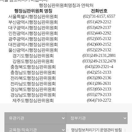
지를 참고하시기 바랍니다.
행정심판위원회명칭과 연락처
행정심판위원회 명칭
전화번호
(02)731-6157, 6557
서울특별시행정심판위원회
(051)429-2212
부산광역시행정심판위원회
(053)429-2137
대구광역시행정심판위원회
(032)440-2292
인천광역시행정심판위원회
(052)505-2132
광주광역시행정심판위원회
(042)600-2152
대전광역시행정심판위원회
(052)229-2132
울산광역시행정심판위원회
(031)249-2131,2881
경기도행정심판위원회
(033)249-2132,2478
강원도행정심판위원회
(043)220-2321~4
충청북도행정심판위원회
(042)251-2133
충청남도행정심판위원회
(063)280-2136
전라북도행정심판위원회
(061)286-2631
전라남도행정심판위원회
(053)950-2133
경상북도행정심판위원회
(055)279-2133
경상남도행정심판위원회
(064)710-2272
제주도행정심판위원회
유
정
관
부
기
기
교육서비스헌장
개인정보 처리방침
영상정보처리기기 운영관리 방침
관
관