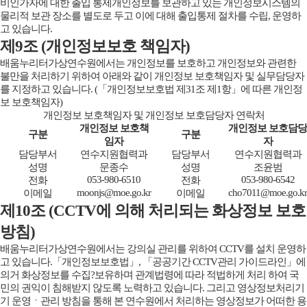
비인가자에 대한 출입 통제개인정보를 보관하고 있는 개인정보시스템의
물리적 보관 장소를 별도로 두고 이에 대해 출입통제 절차를 수립, 운영하
고 있습니다.
제9조 (개인정보보호 책임자)
배움누리터가상연수원에서는 개인정보를 보호하고 개인정보와 관련한
불만을 처리하기 위하여 아래와 같이 개인정보 보호책임자 및 실무담당자
를 지정하고 있습니다. (「개인정보보호법 제31조 제1항」에 따른 개인정
보 보호책임자)
개인정보 보호책임자 및 개인정보 보호담당자 연락처
개인정보 보호책
개인정보 보호담당
구분
구분
임자
자
담당부서
연수지원협력과
담당부서
연수지원협력과
성명
문종수
성명
조윤범
053-980-6510
053-980-6542
전화
전화
moonjs@moe.go.kr
cho7011@moe.go.kr
이메일
이메일
제10조 (CCTV에 의해 처리되는 화상정보 보호
방침)
배움누리터가상연수원에서는 강의실 관리를 위하여 CCTV를 설치 운영하
고 있습니다.「개인정보보호법」, 「공공기간 CCTV관리 가이드라인」에
의거 화상정보를 수집?보유하며 관계법령에 따라 적법하게 처리 하여 국
민의 권익이 침해받지 않도록 노력하고 있습니다. 그리고 영상정보처리기
기 운영ㆍ관리 방침을 통해 본 연수원에서 처리하는 영상정보가 어떠한 용