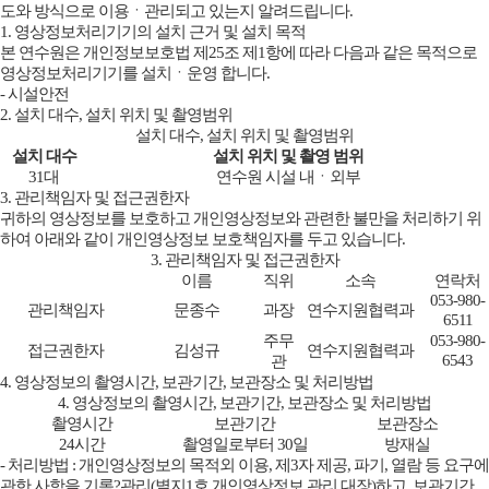
도와 방식으로 이용ㆍ관리되고 있는지 알려드립니다.
1. 영상정보처리기기의 설치 근거 및 설치 목적
본 연수원은 개인정보보호법 제25조 제1항에 따라 다음과 같은 목적으로
영상정보처리기기를 설치ㆍ운영 합니다.
- 시설안전
2. 설치 대수, 설치 위치 및 촬영범위
설치 대수, 설치 위치 및 촬영범위
설치 대수
설치 위치 및 촬영 범위
31대
연수원 시설 내ㆍ외부
3. 관리책임자 및 접근권한자
귀하의 영상정보를 보호하고 개인영상정보와 관련한 불만을 처리하기 위
하여 아래와 같이 개인영상정보 보호책임자를 두고 있습니다.
3. 관리책임자 및 접근권한자
이름
직위
소속
연락처
053-980-
관리책임자
문종수
과장
연수지원협력과
6511
주무
053-980-
접근권한자
김성규
연수지원협력과
6543
관
4. 영상정보의 촬영시간, 보관기간, 보관장소 및 처리방법
4. 영상정보의 촬영시간, 보관기간, 보관장소 및 처리방법
촬영시간
보관기간
보관장소
24시간
촬영일로부터 30일
방재실
- 처리방법 : 개인영상정보의 목적외 이용, 제3자 제공, 파기, 열람 등 요구에
관한 사항을 기록?관리(별지1호 개인영상정보 관리 대장)하고, 보관기간