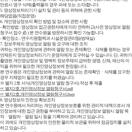
만료시 영구 삭제(출력물의 경우 파쇄 또는 소각)합니다
5. 영상정보처리기기 설치 및 관리 등의 위탁에 관한 사항
해당없음(직접운영)
6. 개인영상정보의 확인 방법 및 장소에 관한 사항
- 확인방법 : 영상정보 접근권한자에게 미리 연락하고(사전 영상정보 열람
청구서 접수 必 ) 본 연수원을 방문하시면 확인 가능합니다.
- 확인장소 : 연수지원협력과 시설운영관리팀(방재실)
7. 정보주체의 영상정보 열람 등 요구에 대한 조치
귀하는 개인영상정보에 관하여 열람 또는 존재확인ㆍ삭제를 원하는 경우
언제든지 영상정보처리기기 운영자에게 요구하실 수 있습니다. 단, 귀하가
촬영된 개인영상정보 및 명백히 정보주체의 급박한 생명, 신체, 재산의 이
익을 위하여 필요한 개인영상정보에 한정됩니다.
본 연수원은 개인영상정보에 관하여 열람 또는 존재확인ㆍ삭제를 요구한
경우 지체없이 필요한 조치를 하겠습니다.
※ 별지 2호 서식(개인영상정보 열람 청구서) 작성 후 제출
☞ 별지2호.개인영상정보 열람청구서.pdf
☞ 별지2호.개인영상정보 열람청구서.hwp
8. 영상정보의 안전성 확보조치
본 연수원에서 처리하는 개인영상정보보호를 위한 관리적 대책으로서 개
인정보에 대한 접근 권한을 부여하고 있고, 개인영상정보 열람시 열람 목
적ㆍ열람자ㆍ열람 일시 등을 기록하여 관리하고 있습니다.
이 외에도 개인영상정보의 안전한 물리적 보관을 위하여 잠금장치를 설치
하고 있습니다.