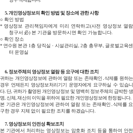
5.
개인영상정보의 확인 방법 및 장소에 관한 사항
○
확인 방법
*
영상정보 관리책임자에게 미리 연락하고
(
사전 영상정보 열람
청구서 必
)
본 기관을 방문하시면 확인 가능합니다
.
○
확인 장소
*
연수원
본관
1
층
당직실
· 시설관리실
, 2
층 총무부
,
글로벌교육센
터
운영실
6.
정보주체의 영상정보 열람 등 요구에 대한 조치
귀하는 개인영상정보에 관하여 열람 또는
존재확인
․
삭제를
원하는
경우 언제든지 영상정보처리기기 운영자에게 요구하실 수 있습니
다
.
단
,
귀하가 촬영된 개인영상정보 및 명백히 정보주체의 급박한 생
명
,
신체
,
재산의 이익을 위하여 필요한 개인영상정보에 한정됩니다
.
본 기관은 개인영상정보에 관하여 열람 또는
존재확인
․
삭제를
구한 경우 지체 없이 필요한 조치를 하겠습니다
.
7.
영상정보의 안전성 확보조치
본 기관에서 처리하는 영상정보는 암호화 조치 등을 통하여 안전