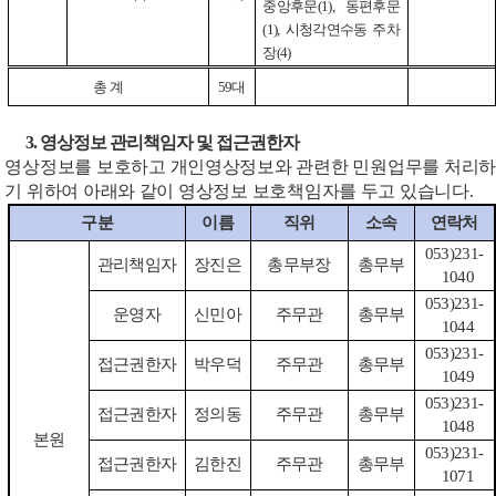
중앙후문
(1),
동편후문
(1),
시청각연수동 주차
장
(4)
총 계
59
대
3.
영상정보 관리책임자 및 접근권한자
영상정보를 보호하고 개인영상정보와 관련한 민원업무를 처리하
기 위하여 아래와 같이 영상정보 보호책임자를 두고 있습니다
.
구분
이름
직위
소속
연락처
053)231-
관리책임자
장진은
총무부장
총무부
1040
053)231-
운영자
신민아
주무관
총무부
1044
053)231-
접근권한자
박우덕
주무관
총무부
1049
053)231-
접근권한자
정의동
주무관
총무부
1048
본원
053)231-
접근권한자
김한진
주무관
총무부
1071