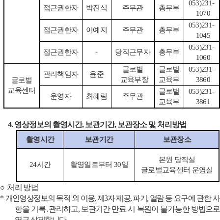
053)231-
접근권한자
박진식
주무관
총무부
1070
053)231-
접근권한자
이예지
주무관
총무부
1045
053)231-
접근권한자
-
당직근무자
총무부
1060
글로벌
글로벌
053)231-
관리책임자
윤준
교육부장
교육부
3860
글로벌
교육센터
글로벌
053)231-
운영자
최혜림
주무관
교육부
3861
4.
영상정보의 촬영시간
,
보관기간
,
보관장소 및 처리방법
촬영시간
보관기간
보관장소
본원
당직실
24
시간
촬영일로부터
30
일
글로벌교육센터
운영실
○ 처리방법
*
개인영상정보의 목적 외 이용
,
제
3
자 제공
,
파기
,
열람 등 요구에
관한 사
항을
기록
․
관리하고
,
보
관기간 만료 시 복원이 불가능한 방법으로
영구
삭제합니다
.