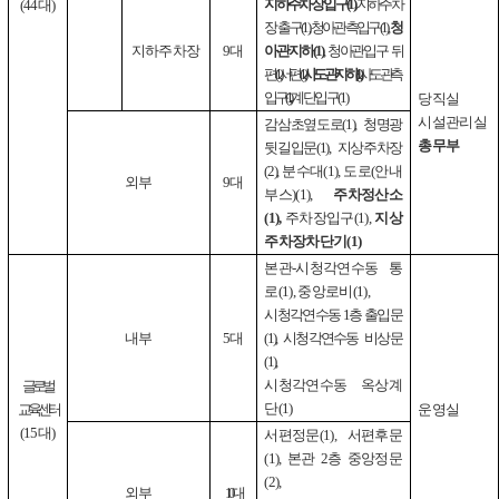
지하주차장 입구
(1),
지하주차
(44
대
)
장 출구
(1),
청아관측입구
(1),
청
지하주차장
9
대
아관지하
(1)
,
청아관입구
뒤
편
(1),
서편
(1),
사도관지하
(1)
,
사도관측
입구
(1)
계단입구
(1)
당직실
시설관리실
감삼초옆도로
(1),
청명광
총무부
뒷길입문
(1),
지상주차장
(2)
,
분수대
(1),
도로
(
안내
외부
9
대
부스
)(1),
주차정산소
(1),
주차장입구
(1),
지상
주차장차단기
(1)
본관
-
시청각연수동 통
로
(1),
중앙로비
(1),
시청각연수동
1
층 출입문
내부
5
대
(1),
시청각연수동 비상문
(1)
,
시청각연수동 옥상계
글
로
벌
단
(1)
교육
센
터
운영실
(15
대
)
서편정문
(1),
서편후문
(1),
본관
2
층
중앙정문
(2),
외부
10
대