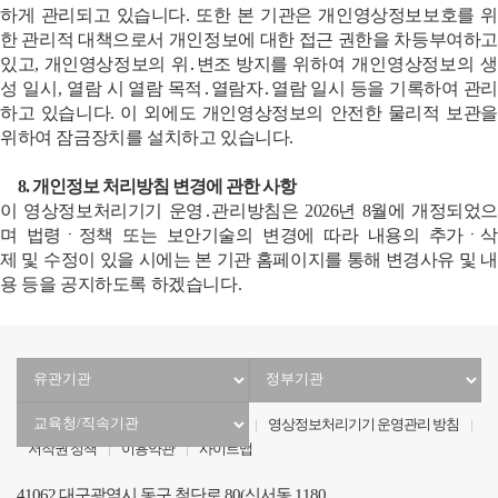
하게 관리되고 있습니다
.
또한 본 기관은 개인영상정보보호를 
한 관리적 대책으로서 개인정보에 대한 접근 권한을 차등부여하고
있고
,
개인영상정보의
위
․
변조
방지를
위하여 개인영상정보의 생
성 일시
,
열람 시 열람
목적
․
열람자
․
열람
일시 등을 기록하여 관리
하고 있습니다
.
이 외에도 개인영상정보의 안전한 물리적 보관
위하여
잠금장치를
설치하고 있습니다
.
8.
개인정보 처리방침 변경에 관한 사항
이 영상정보처리기기
운영
․
관리방침은
2026
년
8
월에 개정되었
며
법령ㆍ정책
또는 보안기술의 변경에 따라 내용의
추가ㆍ삭
제
및 수정이 있을 시에는 본 기관 홈페이지를 통해 변경사유 및 내
용 등을 공지하도록 하겠습니다
.
유
정
관
부
기
기
교육서비스헌장
개인정보 처리방침
영상정보처리기기 운영관리 방침
관
관
저작권 정책
이용약관
사이트맵
선
선
택
택
41062 대구광역시 동구 첨단로 80(신서동 1180