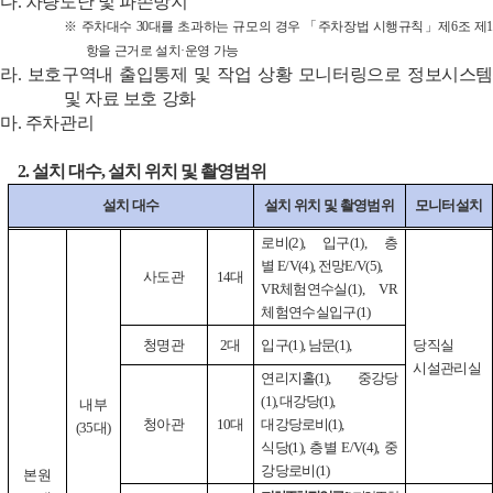
다
.
차량도난 및 파손방지
※ 주차대수
30
대를 초과하는 규모의 경우 「주차장법
시행규칙」제
6
조 제
1
항을 근거로
설치·운영
가능
라
.
보호구역내 출입통제 및 작업 상황 모니터링으로 정보시스템
및 자료 보호 강화
마
.
주차관리
2.
설치 대수
,
설치 위치 및 촬영범위
설치 대수
설치 위치 및 촬영범위
모니터설치
로비
(2),
입구
(1),
층
별
E/V(4),
전망
E/V(5),
사도관
14
대
VR
체험연수실
(1), VR
체험연수실입구
(1)
청명관
2
대
입구
(1),
남문
(1),
당직실
시설관리실
연리지홀
(1),
중강당
(1),
대강당
(1),
내부
청아관
10
대
대강당로비
(1),
(35
대
)
식당
(1),
층별
E/V(4),
중
강당로비
(1)
본원